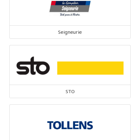
Seigneurie
STO