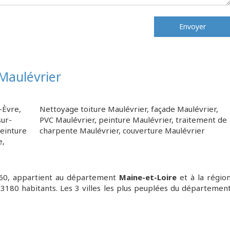
Envoyer
 Maulévrier
-Èvre
,
Nettoyage toiture Maulévrier
,
façade Maulévrier
,
ur-
PVC Maulévrier
,
peinture Maulévrier
,
traitement de
einture
charpente Maulévrier
,
couverture Maulévrier
e
,
360, appartient au département
Maine-et-Loire
et à la régio
t 3180 habitants. Les 3 villes les plus peuplées du départemen