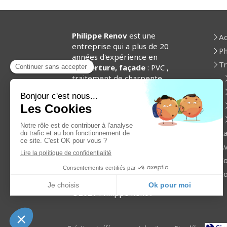
Philippe Renov
est une
Ac
entreprise qui a plus de 20
Ph
années d'expérience en
Tr
couverture, façade
: PVC ,
traitement de charpente ,
façade, peinture, nettoyage
toiture .
Fièrement certifié
Artisan
.
Ra
Google
Av
Co
83 avis
Co
©2021 Philippe Renov