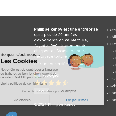
Philippe Renov
est une entreprise
Acc
qui a plus de 20 années
Phi
d'expérience en
couverture,
Tra
façade
: PVC , traitement de
charpente , façade, peinture,
nettoyage toiture .
Fièrement certifié
Artisan
.
Google
Rav
Avi
83 avis
Con
Con
©2021 Philippe Renov