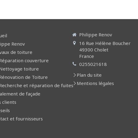
Philippe Renov
ueil
16 Rue Hélène Boucher
lippe Renov
49300
Cholet
vaux de toiture
France
Réparation couverture
0255021618
Nettoyage toiture
Plan du site
Rénovation de Toiture
Mentions légales
Recherche et réparation de fuites
alement de façade
s clients
seils
tact et fournisseurs