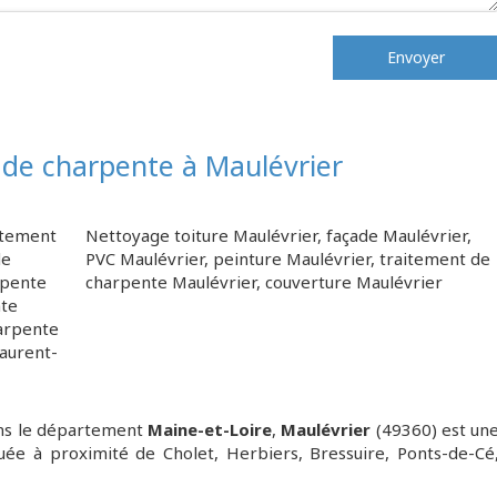
Envoyer
 de charpente à Maulévrier
itement
Nettoyage toiture Maulévrier
,
façade Maulévrier
,
de
PVC Maulévrier
,
peinture Maulévrier
,
traitement de
rpente
charpente Maulévrier
,
couverture Maulévrier
nte
arpente
aurent-
ns le département
Maine-et-Loire
,
Maulévrier
(49360) est un
uée à proximité de Cholet, Herbiers, Bressuire, Ponts-de-Cé