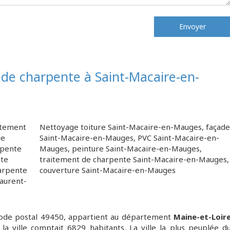
Envoyer
 de charpente à Saint-Macaire-en-
itement
Nettoyage toiture Saint-Macaire-en-Mauges
,
façade
de
Saint-Macaire-en-Mauges
,
PVC Saint-Macaire-en-
rpente
Mauges
,
peinture Saint-Macaire-en-Mauges
,
nte
traitement de charpente Saint-Macaire-en-Mauges
,
arpente
couverture Saint-Macaire-en-Mauges
aurent-
code postal 49450, appartient au département
Maine-et-Loir
 la ville comptait 6829 habitants. La ville la plus peuplée d