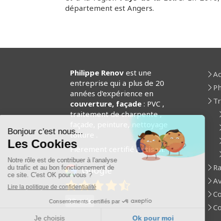
département est Angers.
Philippe Renov
est une
Ac
entreprise qui a plus de 20
Ph
années d'expérience en
Tr
couverture, façade
: PVC ,
traitement de charpente ,
façade, peinture, nettoyage
toiture .
Fièrement certifié
Artisan
.
Ra
Google
Av
Co
83 avis
Co